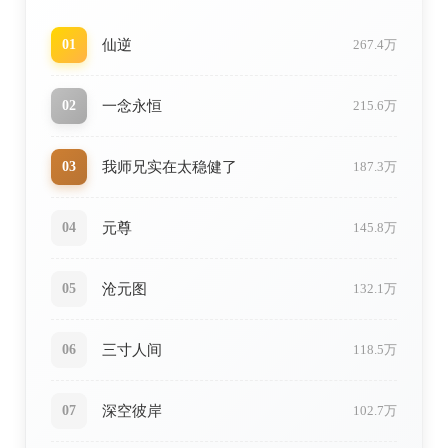
仙逆
01
267.4万
一念永恒
02
215.6万
我师兄实在太稳健了
03
187.3万
元尊
04
145.8万
沧元图
05
132.1万
三寸人间
06
118.5万
深空彼岸
07
102.7万