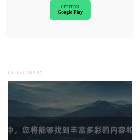
GET IT ON
Google Play
LATEST NEWS
动漫资讯
LATEST NEWSY