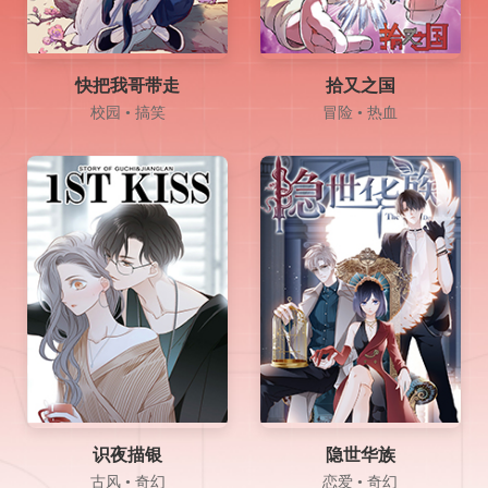
快把我哥带走
拾又之国
校园 • 搞笑
冒险 • 热血
识夜描银
隐世华族
古风 • 奇幻
恋爱 • 奇幻