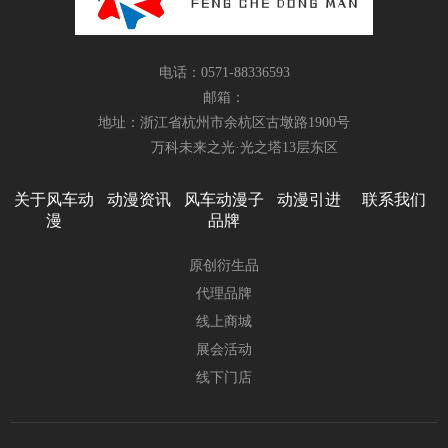
电话：0571-88336593
邮箱：
地址：浙江省杭州市余杭区古墩路1900号
万科未来之光·光之塔13层东区
关于风车动
动漫资讯
风车动漫子
动漫引进
联系我们
漫
品牌
原创衍生品
代理品牌
线上商城
展会活动
线下门店