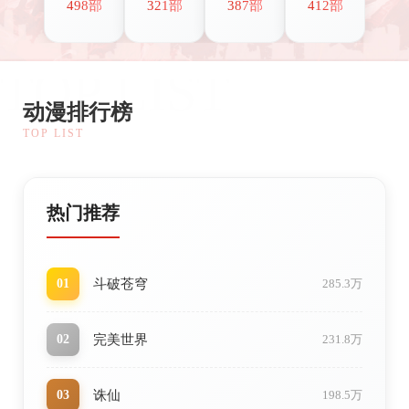
498部
321部
387部
412部
TOP LIST
动漫排行榜
TOP LIST
热门推荐
斗破苍穹
01
285.3万
完美世界
02
231.8万
诛仙
03
198.5万