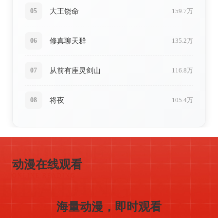
大王饶命
05
159.7万
修真聊天群
06
135.2万
从前有座灵剑山
07
116.8万
将夜
08
105.4万
ONLINE
高清画质
流畅阅读
多种模式
智能推荐
动漫在线观看
READING
ONLINE READING
海量动漫，即时观看