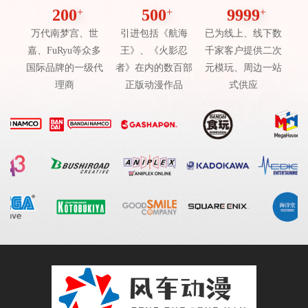
SYSTEM
200
+
500
+
9999
+
万代南梦宫、世
引进包括《航海
已为线上、线下数
嘉、FuRyu等众多
王》、《火影忍
千家客户提供二次
国际品牌的一级代
者》在内的数百部
元模玩、周边一站
理商
正版动漫作品
式供应