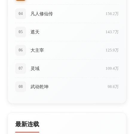
凡人修仙传
04
156.2万
遮天
05
143.7万
大主宰
06
125.9万
灵域
07
109.4万
武动乾坤
08
98.6万
最新连载