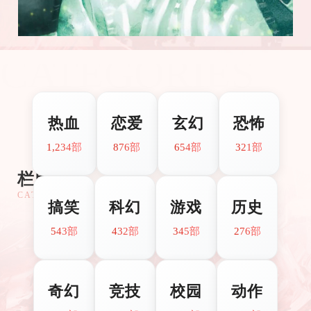
CATEGORIES
热血
恋爱
玄幻
恐怖
1,234部
876部
654部
321部
栏目分类
CATEGORIES
搞笑
科幻
游戏
历史
543部
432部
345部
276部
奇幻
竞技
校园
动作