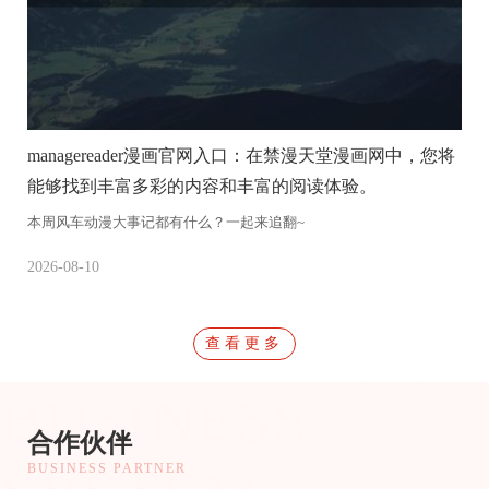
managereader漫画官网入口：在禁漫天堂漫画网中，您将
c
能够找到丰富多彩的内容和丰富的阅读体验。
本周风车动漫大事记都有什么？一起来追翻~
本
2026-08-10
20
查看更多
BUSINESS
合作伙伴
BUSINESS PARTNER